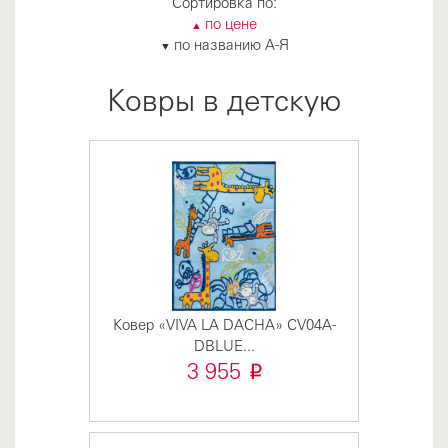
Сортировка по:
по цене
▲
по названию А-Я
▼
Ковры в детскую
Ковер «VIVA LA DACHA» CV04A-
DBLUE...
i
3 955