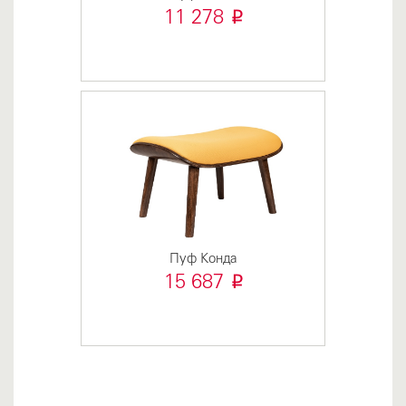
i
11 278
Пуф Конда
i
15 687