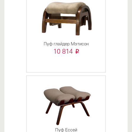
Пуф глайдер Мэтисон
i
10 814
Пуф Ессей