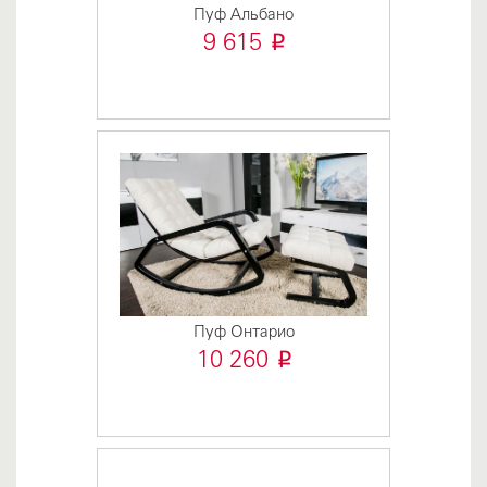
Пуф Альбано
i
9 615
Пуф Онтарио
i
10 260