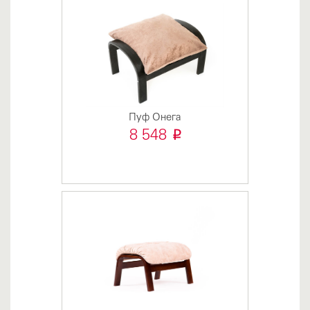
Пуф Онега
i
8 548