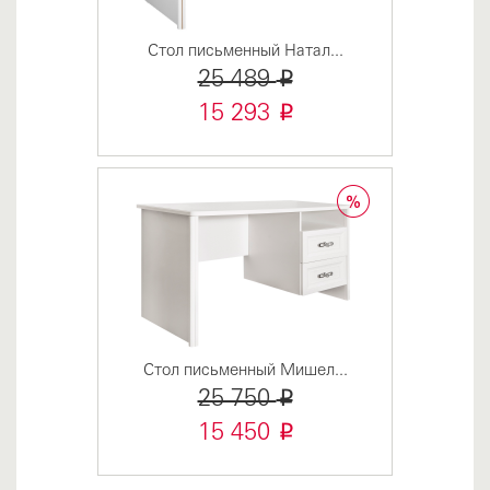
Стол письменный Натал...
i
25 489
i
15 293
Стол письменный Мишел...
i
25 750
i
15 450