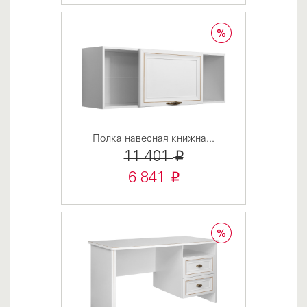
Полка навесная книжна...
i
11 401
i
6 841