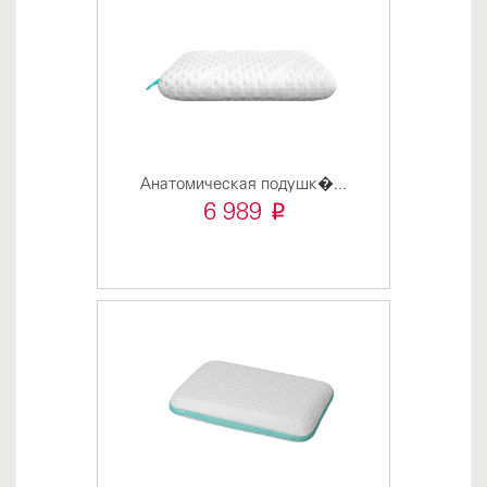
Анатомическая подушк�...
i
6 989