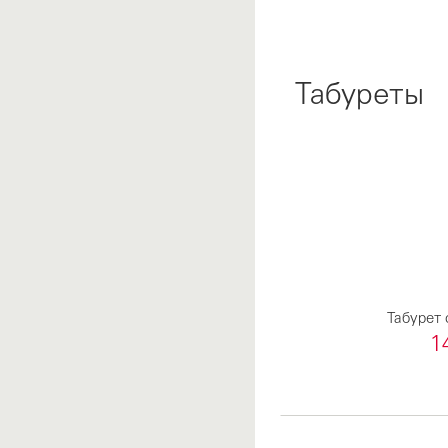
Табуреты
Табурет 
1