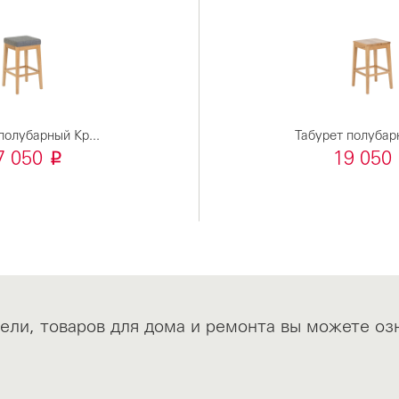
полубарный Кр...
Табурет полубарн
i
7 050
19 050
ли, товаров для дома и ремонта вы можете о