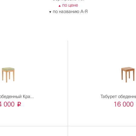
по цене
▲
по названию А-Я
▼
обеденный Кра...
Табурет обеденны
i
4 000
16 000