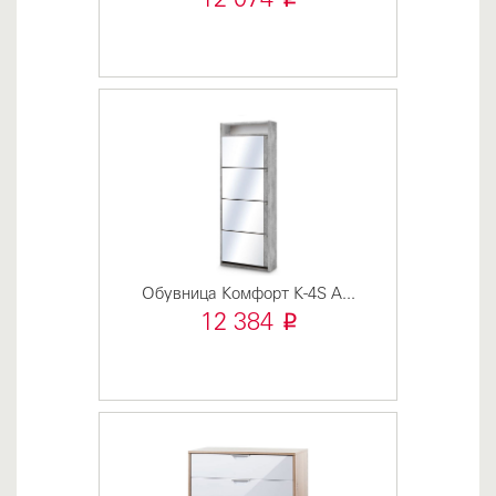
i
12 074
Обувница Комфорт К-4S А...
i
12 384