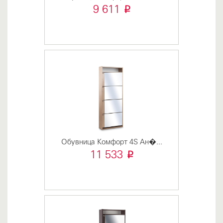
i
9 611
Обувница Комфорт 4S Ан�...
i
11 533