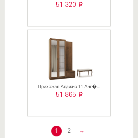
i
51 320
Прихожая Адажио 11 Анг�...
i
51 865
1
2
→