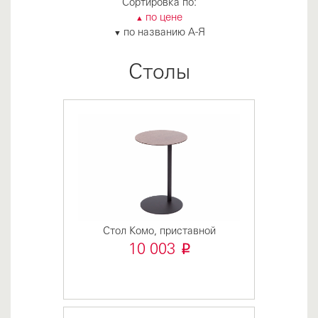
Сортировка по:
по цене
▲
по названию А-Я
▼
Столы
Стол Комо, приставной
i
10 003