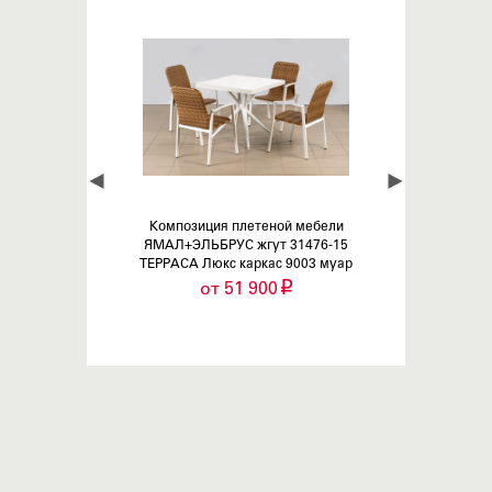
Композиция плетеной мебели
Комплект плет
ЯМАЛ+ЭЛЬБРУС жгут 31476-15
КАРЕЛИЯ жгут
ТЕРРАСА Люкс каркас 9003 муар
ТЕРРАСА Люкс с п
148
i
от 51 900
от 230 